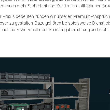
rn auch mehr Sicherheit und Zeit für Ihre alltäglichen Arb
der Praxis bedeuten, runden wir unseren Premium-Anspruch 
gsloser zu gestalten. Dazu gehören beispielsweise Dienstlei
 auch über Videocall oder Fahrzeugüberführung und mobile