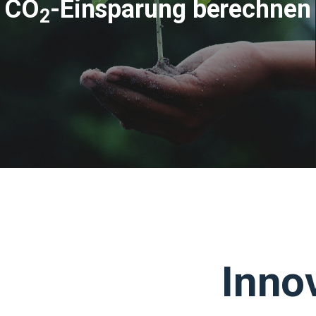
CO
-Einsparung berechnen
2
Innov